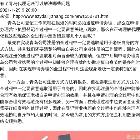
有了青岛代理记账可以解决哪些问题
2021-1-29 9:20:00
来源：http://www.azydailijizhang.com/news552721.html
青岛公司登记工作流程在很短的时间必须迅速申请办理，那么在申请
办理营业执照登记全过程中一定要留意关键点现象。那么在正确理解
代理
记账
这些现象的全过程中应当留意哪几个方面呢？
最先在实现青岛
公司注册
的全过程中一定要选取适用于老板自身的方
式方法。并且我们还要清楚的明白自身公司企业注册的工作流程，因此在
实现注册的全过程中发展相对而言会较为的繁琐。但在中后期申请办理青
岛公司营业执照的全过程中却能够合理有效的协助老板自身节约很多的时
间，因此 在实现申请办理的全过程中针对这些现象老板一定要特别的留
意。
另一方面，青岛
公司注册
方式方法有很多。但在选取注册方式方法的
全过程中一定要留意选取适用于自身的。因此在实现注册的全过程中能够
合理有效地保证老板自身申请办理的效果，并且在申请办理的全过程中也
能够合理有效地避免有很多现象。另一方面，在处理过程中也要留意企业
需要详细资料的处理过程，因此在登记营业执照的全过程中也能够合理有
效地协助自身节约大量的时间。如今较为常用的方式方法便是利用数据网
络实现熟悉。