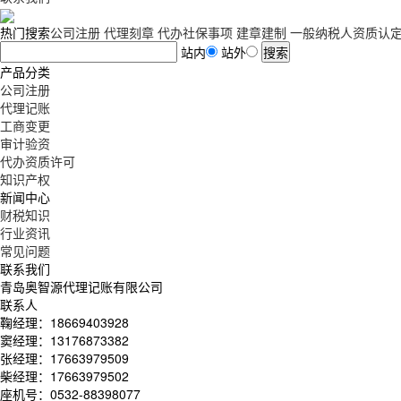
热门搜索
公司注册
代理刻章
代办社保事项
建章建制
一般纳税人资质认
站内
站外
产品分类
公司注册
代理记账
工商变更
审计验资
代办资质许可
知识产权
新闻中心
财税知识
行业资讯
常见问题
联系我们
青岛奥智源代理记账有限公司
联系人
鞠经理：18669403928
窦经理：13176873382
张经理：17663979509
柴经理：17663979502
座机号：0532-88398077